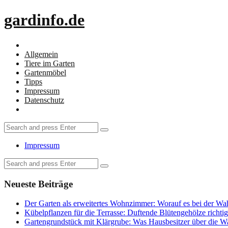
Menu
gardinfo.de
Search
Menu
Allgemein
Tiere im Garten
Gartenmöbel
Tipps
Impressum
Datenschutz
Search
Search
Search
for:
Impressum
Search
Search
for:
Neueste Beiträge
Der Garten als erweitertes Wohnzimmer: Worauf es bei der Wa
Kübelpflanzen für die Terrasse: Duftende Blütengehölze richtig
Gartengrundstück mit Klärgrube: Was Hausbesitzer über die Wa