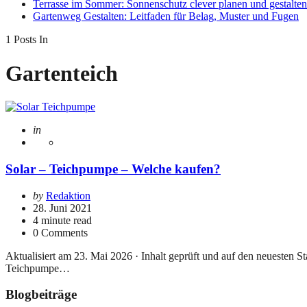
Terrasse im Sommer: Sonnenschutz clever planen und gestalten
Gartenweg Gestalten: Leitfaden für Belag, Muster und Fugen
1 Posts In
Gartenteich
Posted
in
Gartenteich
Solar – Teichpumpe – Welche kaufen?
Posted
by
Redaktion
by
28. Juni 2021
4
minute read
0 Comments
Aktualisiert am 23. Mai 2026 · Inhalt geprüft und auf den neuesten S
Teichpumpe…
Blogbeiträge