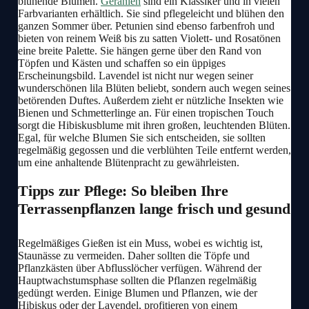
blühende Blumen.
Geranien
sind ein Klassiker und in vielen
Farbvarianten erhältlich. Sie sind pflegeleicht und blühen den
ganzen Sommer über. Petunien sind ebenso farbenfroh und
bieten von reinem Weiß bis zu satten Violett- und Rosatönen
eine breite Palette. Sie hängen gerne über den Rand von
Töpfen und Kästen und schaffen so ein üppiges
Erscheinungsbild. Lavendel ist nicht nur wegen seiner
wunderschönen lila Blüten beliebt, sondern auch wegen seines
betörenden Duftes. Außerdem zieht er nützliche Insekten wie
Bienen und Schmetterlinge an. Für einen tropischen Touch
sorgt die Hibiskusblume mit ihren großen, leuchtenden Blüten.
Egal, für welche Blumen Sie sich entscheiden, sie sollten
regelmäßig gegossen und die verblühten Teile entfernt werden,
um eine anhaltende Blütenpracht zu gewährleisten.
Tipps zur Pflege: So bleiben Ihre
Terrassenpflanzen lange frisch und gesund
Regelmäßiges Gießen ist ein Muss, wobei es wichtig ist,
Staunässe zu vermeiden. Daher sollten die Töpfe und
Pflanzkästen über Abflusslöcher verfügen. Während der
Hauptwachstumsphase sollten die Pflanzen regelmäßig
gedüngt werden. Einige Blumen und Pflanzen, wie der
Hibiskus oder der Lavendel, profitieren von einem