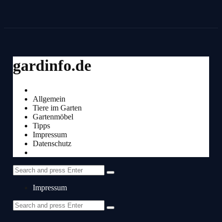
Menu
gardinfo.de
Search
Menu
Allgemein
Tiere im Garten
Gartenmöbel
Tipps
Impressum
Datenschutz
Search
Search
Search
for:
Impressum
Search
Search
for: