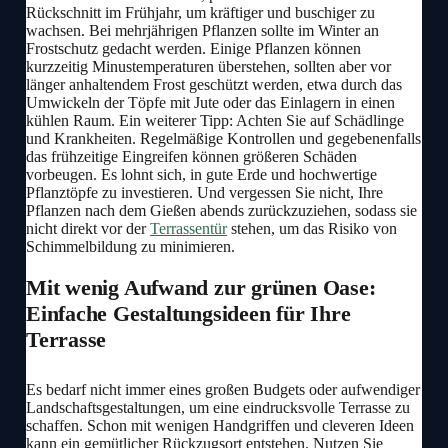
Rückschnitt im Frühjahr, um kräftiger und buschiger zu
wachsen. Bei mehrjährigen Pflanzen sollte im Winter an
Frostschutz gedacht werden. Einige Pflanzen können
kurzzeitig Minustemperaturen überstehen, sollten aber vor
länger anhaltendem Frost geschützt werden, etwa durch das
Umwickeln der Töpfe mit Jute oder das Einlagern in einen
kühlen Raum. Ein weiterer Tipp: Achten Sie auf Schädlinge
und Krankheiten. Regelmäßige Kontrollen und gegebenenfalls
das frühzeitige Eingreifen können größeren Schäden
vorbeugen. Es lohnt sich, in gute Erde und hochwertige
Pflanztöpfe zu investieren. Und vergessen Sie nicht, Ihre
Pflanzen nach dem Gießen abends zurückzuziehen, sodass sie
nicht direkt vor der
Terrassentür
stehen, um das Risiko von
Schimmelbildung zu minimieren.
Mit wenig Aufwand zur grünen Oase:
Einfache Gestaltungsideen für Ihre
Terrasse
Es bedarf nicht immer eines großen Budgets oder aufwendiger
Landschaftsgestaltungen, um eine eindrucksvolle Terrasse zu
schaffen. Schon mit wenigen Handgriffen und cleveren Ideen
kann ein gemütlicher Rückzugsort entstehen. Nutzen Sie