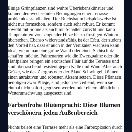
Einige Grünpflanzen sind wahre Überlebenskünstler und
können den wechselnden Bedingungen einer Terrasse
problemlos standhalten. Der Buchsbaum beispielsweise ist
nicht nur formschön, sondern auch sehr robust. Er kommt
sowohl mit Sonne als auch mit Schatten zurecht und kann
Temperaturen von sengender Hitze bis zu frostigen Wintern
überstehen. Ebenso widerstandsfähig ist der Efeu, der zudem
den Vorteil hat, dass er auch in der Vertikalen wachsen kann –
ideal, wenn man eine grüne Wand oder einen Sichtschutz
schaffen möchte. Palmenarten wie die Zwergpalme oder die
Hanfpalme bringen ein exotisches Flair auf die Terrasse und
sind überraschend resistent gegen Kälte und Wind. Aber auch
Gräser, wie das Ziergras oder der Blaue Schwingel, können
einen attraktiven und robusten Akzent setzen. Diese Pflanzen
benötigen zwar Pflege, sind jedoch verzeihend, wenn sie
einmal nicht sofort gegossen werden oder einem plötzlichen
Wetterumschwung ausgesetzt sind.
Farbenfrohe Blütenpracht: Diese Blumen
verschönern jeden Außenbereich
Nichts belebt eine Terrasse mehr als eine Farbexplosion durch