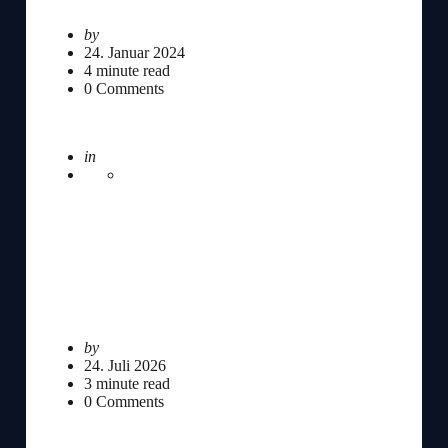
Posted
by
Redaktion
by
24. Januar 2024
4
minute read
0
Comments
Posted
in
Gartenmöbel
Der Garten als erweitertes
Wohnzimmer: Worauf es bei der Wahl
der richtigen Terrassenüberdachung
ankommt
Posted
by
Redaktion
by
24. Juli 2026
3
minute read
0
Comments