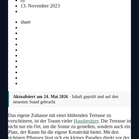
by
Redaktion
by
13. November 2023
0 Comments
share
Aktualisiert am
24. Mai 2026
· Inhalt geprüft und auf den
neuesten Stand gebracht.
Das eigene Zuhause mit einer blühenden Terrasse zu
verschönern, ist der Traum vieler
Hausbesitzer
. Die Terrasse ist
nicht nur ein Ort, um die Sonne zu genießen, sondern auch ein
Platz, der Raum für die eigene Kreativität bietet. Mit den
richtigen Pflanzen lässt sich ein kleines Paradies direkt vor der